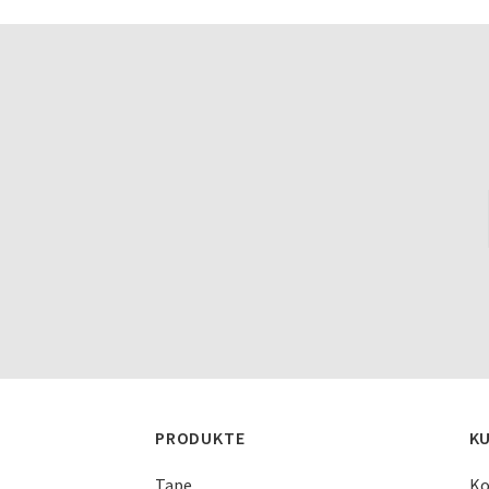
PRODUKTE
K
Tape
Ko