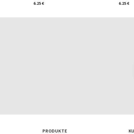
6.25
€
6.25
€
PRODUKTE
K