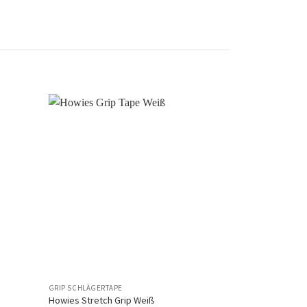
Auf
Auf
die
die
chliste
Wunschliste
GRIP SCHLÄGERTAPE
GRIP SCHLÄGERT
Howies Stretch Grip Weiß
Howies Stretch