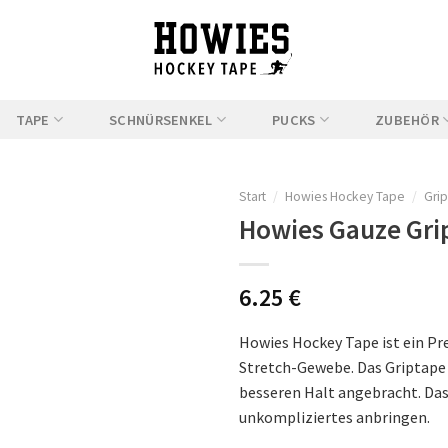
TAPE
SCHNÜRSENKEL
PUCKS
ZUBEHÖR
Start
/
Howies Hockey Tape
/
Gri
Howies Gauze Gri
6.25
€
Auf
die
Howies Hockey Tape ist ein Pr
Wunschliste
Stretch-Gewebe. Das Griptape 
besseren Halt angebracht. Das
unkompliziertes anbringen.