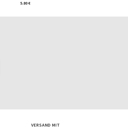
5.80
€
5.80
€
.
VERSAND MIT