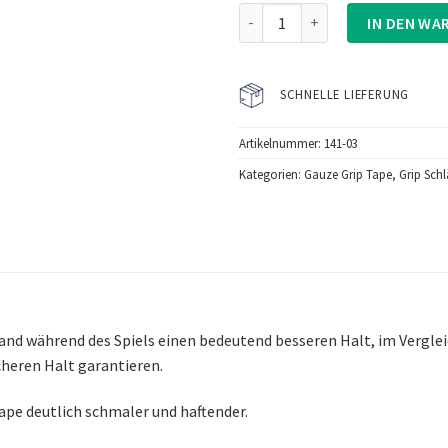
Howies Gauze Grip Gelb Menge
IN DEN WA
SCHNELLE LIEFERUNG
Artikelnummer:
141-03
Kategorien:
Gauze Grip Tape
,
Grip Sch
and während des Spiels einen bedeutend besseren Halt, im Vergle
cheren Halt garantieren.
Tape deutlich schmaler und haftender.