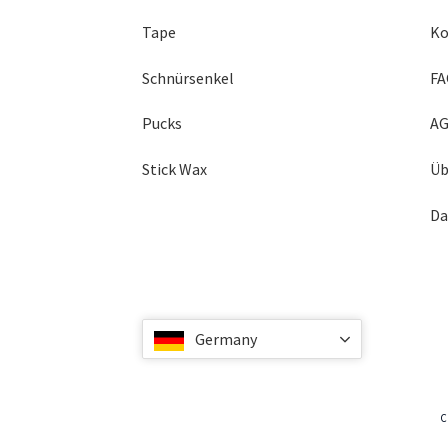
Tape
Ko
Schnürsenkel
FA
Pucks
A
Stick Wax
Üb
Da
Germany
C