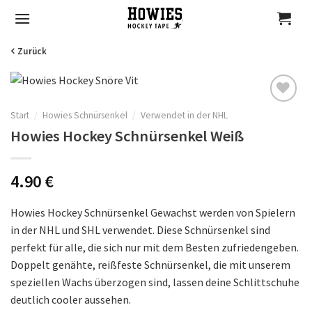
Skip
to
content
Zurück
Start
/
Howies Schnürsenkel
/
Verwendet in der NHL
Auf
Howies Hockey Schnürsenkel Weiß
die
Wunschliste
4.90
€
Howies Hockey Schnürsenkel Gewachst werden von Spielern
in der NHL und SHL verwendet. Diese Schnürsenkel sind
perfekt für alle, die sich nur mit dem Besten zufriedengeben.
Doppelt genähte, reißfeste Schnürsenkel, die mit unserem
speziellen Wachs überzogen sind, lassen deine Schlittschuhe
deutlich cooler aussehen.