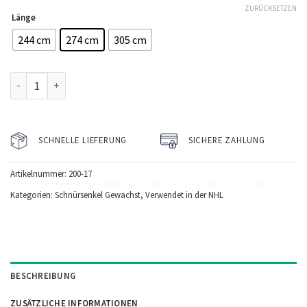
ZURÜCKSETZEN
Länge
244 cm
274 cm
305 cm
Howies Hockey Schnürsenkel Weiß Menge
SCHNELLE LIEFERUNG
SICHERE ZAHLUNG
Artikelnummer:
200-17
Kategorien:
Schnürsenkel Gewachst
,
Verwendet in der NHL
BESCHREIBUNG
ZUSÄTZLICHE INFORMATIONEN