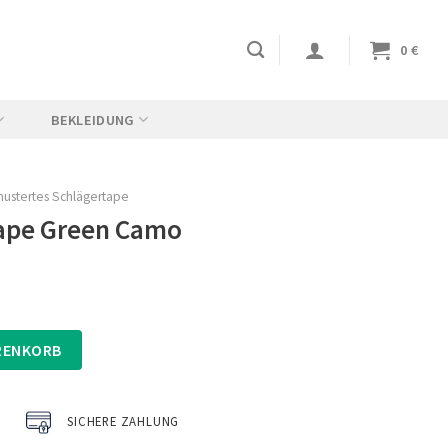
0
€
BEKLEIDUNG
ustertes Schlägertape
ape Green Camo
o Menge
RENKORB
SICHERE ZAHLUNG