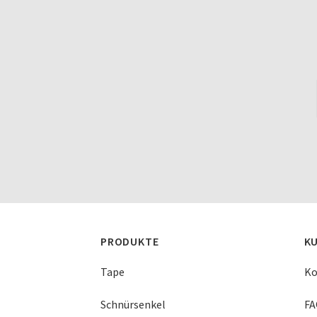
PRODUKTE
K
Tape
Ko
Schnürsenkel
FA