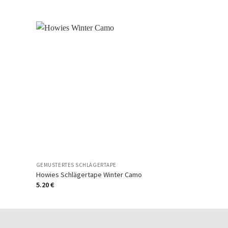
Auf
Auf
die
die
chliste
Wunschliste
GEMUSTERTES SCHLÄGERTAPE
Howies Schlägertape Winter Camo
5.20
€