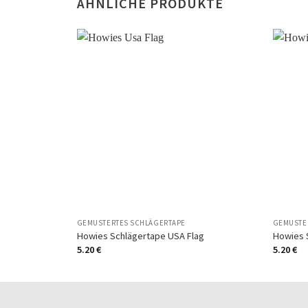
ÄHNLICHE PRODUKTE
Auf
die
Wunschliste
GEMUSTERTES SCHLÄGERTAPE
GEMUSTE
Howies Schlägertape USA Flag
Howies 
5.20
€
5.20
€