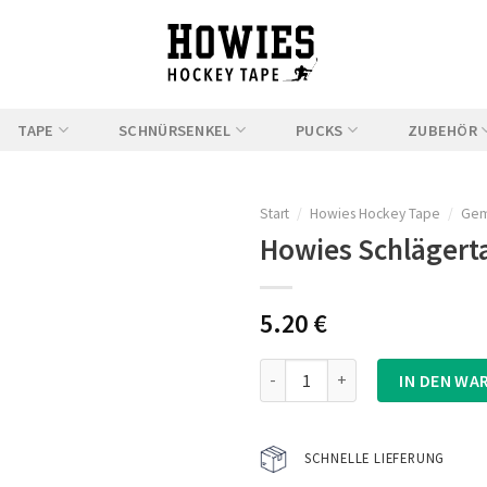
TAPE
SCHNÜRSENKEL
PUCKS
ZUBEHÖR
Start
/
Howies Hockey Tape
/
Gem
Howies Schlägert
5.20
€
Auf
die
Howies Schlägertape Green Cam
Wunschliste
IN DEN WA
SCHNELLE LIEFERUNG