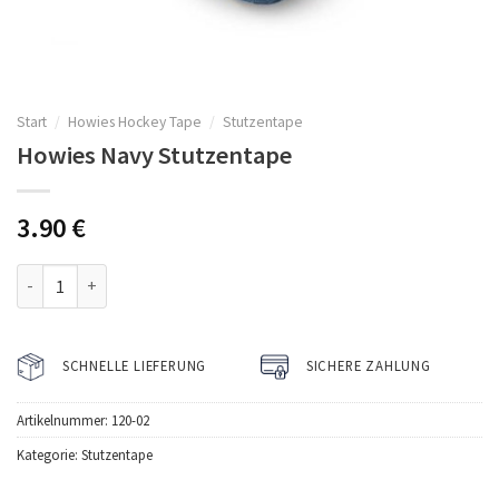
Start
/
Howies Hockey Tape
/
Stutzentape
Howies Navy Stutzentape
3.90
€
Howies Navy Stutzentape Menge
SCHNELLE LIEFERUNG
SICHERE ZAHLUNG
Artikelnummer:
120-02
Kategorie:
Stutzentape