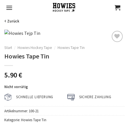
Skip
to
content
Zurück
Start
/
Howies Hockey Tape
/
Howies Tape Tin
Auf
Howies Tape Tin
die
Wunschliste
5.90
€
Nicht vorrätig
SCHNELLE LIEFERUNG
SICHERE ZAHLUNG
Artikelnummer:
100-21
Kategorie:
Howies Tape Tin