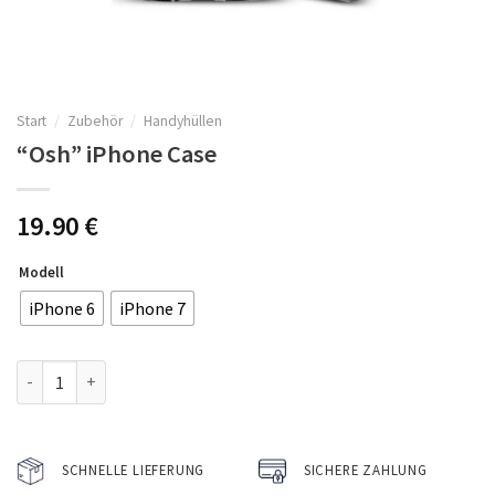
Start
/
Zubehör
/
Handyhüllen
“Osh” iPhone Case
19.90
€
Modell
iPhone 6
iPhone 7
"Osh" iPhone Case Menge
SCHNELLE LIEFERUNG
SICHERE ZAHLUNG