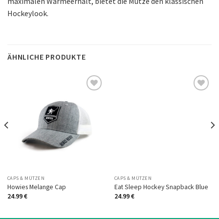
maximalen Wärmeerhalt, bietet die Mütze den klassischen
Hockeylook.
ÄHNLICHE PRODUKTE
Auf
Auf
die
die
Wunschliste
Wunschliste
CAPS & MÜTZEN
CAPS & MÜTZEN
Howies Melange Cap
Eat Sleep Hockey Snapback Blue
24.99
€
24.99
€