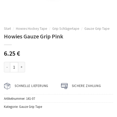
Start
/
Howies Hockey Tape
/
Grip Schlägertape
/
Gauze Grip Tape
Howies Gauze Grip Pink
6.25
€
Howies Gauze Grip Pink Menge
SCHNELLE LIEFERUNG
SICHERE ZAHLUNG
Artikelnummer:
141-07
Kategorie:
Gauze Grip Tape