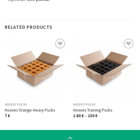
RELATED PRODUCTS
Add to
Add to
Wishlist
Wishlist
HOCKEY PUCKS
HOCKEY PUCKS
Howies Orange Heavy Pucks
Howies Training Pucks
Price
7
€
1.80
€
–
150
€
range:
1.80 €
through
150 €