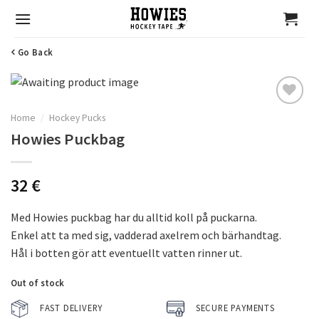
Skip
to
content
Go Back
Home
/
Hockey Pucks
Howies Puckbag
Add to
Wishlist
32
€
Med Howies puckbag har du alltid koll på puckarna.
Enkel att ta med sig, vadderad axelrem och bärhandtag.
Hål i botten gör att eventuellt vatten rinner ut.
Out of stock
FAST DELIVERY
SECURE PAYMENTS