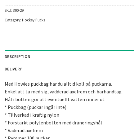
SKU:
300-29
Category:
Hockey Pucks
DESCRIPTION
DELIVERY
Med Howies puckbag har du alltid koll på puckarna.
Enkel att ta med sig, vadderad axelrem och bärhandtag.
Hål i botten gör att eventuellt vatten rinner ut.
* Puckbag (puckar ingår inte)
* Tillverkad i kraftig nylon
* Förstärkt polytenbotten med dräneringshål
* Vaderad axelrem
* Rymmer 100 puckar