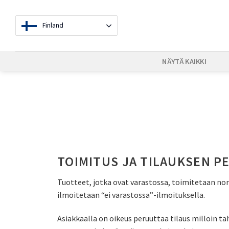
Skip
to
Finland
content
NÄYTÄ KAIKKI
TOIMITUS JA TILAUKSEN 
Tuotteet, jotka ovat varastossa, toimitetaan nor
ilmoitetaan “ei varastossa”-ilmoituksella.
Asiakkaalla on oikeus peruuttaa tilaus milloin t