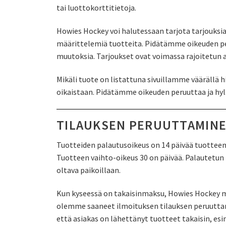
tai luottokorttitietoja.
Howies Hockey voi halutessaan tarjota tarjouksi
määrittelemiä tuotteita. Pidätämme oikeuden pe
muutoksia. Tarjoukset ovat voimassa rajoitetun aj
Mikäli tuote on listattuna sivuillamme väärällä hin
oikaistaan. Pidätämme oikeuden peruuttaa ja hylä
TILAUKSEN PERUUTTAMINE
Tuotteiden palautusoikeus on 14 päivää tuotteen
Tuotteen vaihto-oikeus 30 on päivää. Palautetun 
oltava paikoillaan.
Kun kyseessä on takaisinmaksu, Howies Hockey ma
olemme saaneet ilmoituksen tilauksen peruuttam
että asiakas on lähettänyt tuotteet takaisin, esi