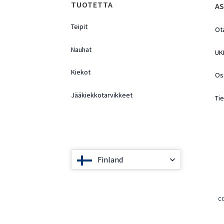
TUOTETTA
AS
Teipit
Ot
Nauhat
UK
Kiekot
Os
Jääkiekkotarvikkeet
Ti
Finland
CO