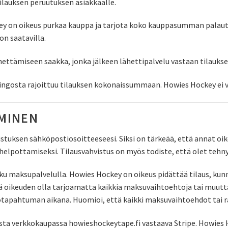
ilauksen peruutuksen asiakkaalle.
key on oikeus purkaa kauppa ja tarjota koko kauppasumman palaut
n saatavilla.
hettämiseen saakka, jonka jälkeen lähettipalvelu vastaan tilauks
gosta rajoittuu tilauksen kokonaissummaan. Howies Hockey ei vas
AMINEN
ksen sähköpostiosoitteeseesi. Siksi on tärkeää, että annat oike
helpottamiseksi. Tilausvahvistus on myös todiste, että olet tehny
sku maksupalvelulla. Howies Hockey on oikeus pidättää tilaus, kun
 oikeuden olla tarjoamatta kaikkia maksuvaihtoehtoja tai muutta
otapahtuman aikana. Huomioi, että kaikki maksuvaihtoehdot tai r
ta verkkokaupassa howieshockeytape.fi vastaava Stripe. Howies Ho