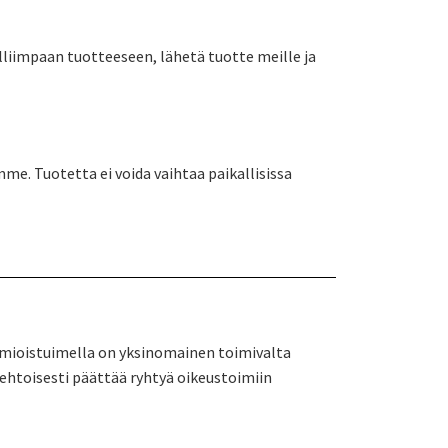
lliimpaan tuotteeseen, lähetä tuotte meille ja
e. Tuotetta ei voida vaihtaa paikallisissa
uomioistuimella on yksinomainen toimivalta
aehtoisesti päättää ryhtyä oikeustoimiin