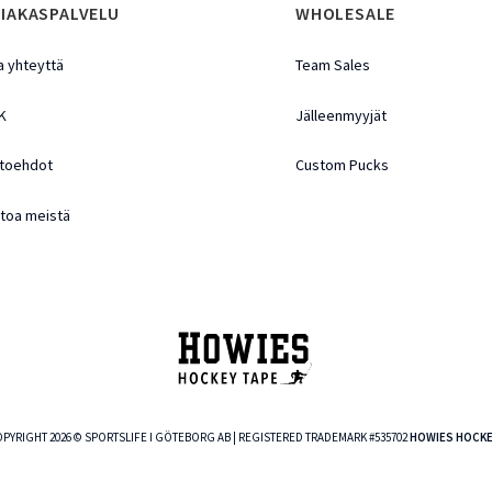
IAKASPALVELU
WHOLESALE
a yhteyttä
Team Sales
K
Jälleenmyyjät
toehdot
Custom Pucks
etoa meistä
PYRIGHT 2026 © SPORTSLIFE I GÖTEBORG AB | REGISTERED TRADEMARK #535702
HOWIES HOCKE