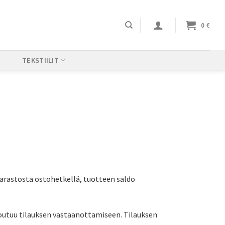
0
€
TEKSTIILIT
varastosta ostohetkellä, tuotteen saldo
itoutuu tilauksen vastaanottamiseen. Tilauksen