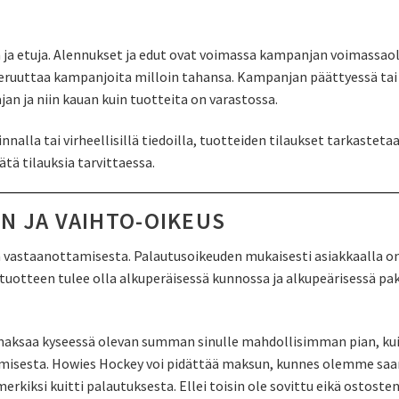
a ja etuja. Alennukset ja edut ovat voimassa kampanjan voimass
ruuttaa kampanjoita milloin tahansa. Kampanjan päättyessä tai 
an ja niin kauan kuin tuotteita on varastossa.
nalla tai virheellisillä tiedoilla, tuotteiden tilaukset tarkastetaan
tä tilauksia tarvittaessa.
N JA VAIHTO-OIKEUS
 vastaanottamisesta. Palautusoikeuden mukaisesti asiakkaalla on
tuotteen tulee olla alkuperäisessä kunnossa ja alkupeärisessä p
ksaa kyseessä olevan summan sinulle mahdollisimman pian, kuite
isesta. Howies Hockey voi pidättää maksun, kunnes olemme saane
merkiksi kuitti palautuksesta. Ellei toisin ole sovittu eikä osto