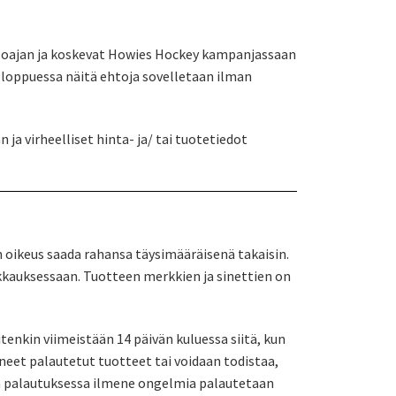
aoloajan ja koskevat Howies Hockey kampanjassaan
loppuessa näitä ehtoja sovelletaan ilman
 ja virheelliset hinta- ja/ tai tuotetiedot
 oikeus saada rahansa täysimääräisenä takaisin.
akkauksessaan. Tuotteen merkkien ja sinettien on
nkin viimeistään 14 päivän kuluessa siitä, kun
et palautetut tuotteet tai voidaan todistaa,
sten palautuksessa ilmene ongelmia palautetaan