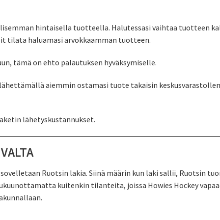
lisemman hintaisella tuotteella. Halutessasi vaihtaa tuotteen ka
oit tilata haluamasi arvokkaamman tuotteen.
luun, tämä on ehto palautuksen hyväksymiselle.
lähettämällä aiemmin ostamasi tuote takaisin keskusvarastollemm
ketin lähetyskustannukset.
IVALTA
ovelletaan Ruotsin lakia. Siinä määrin kun laki sallii, Ruotsin t
, lukuunottamatta kuitenkin tilanteita, joissa Howies Hockey vapa
kakunnallaan.