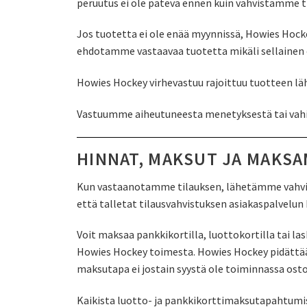
peruutus ei ole pätevä ennen kuin vahvistamme t
Jos tuotetta ei ole enää myynnissä, Howies Hoc
ehdotamme vastaavaa tuotetta mikäli sellainen o
Howies Hockey virhevastuu rajoittuu tuotteen lä
Vastuumme aiheutuneesta menetyksestä tai vahin
HINNAT, MAKSUT JA MAKS
Kun vastaanotamme tilauksen, lähetämme vahvistu
että talletat tilausvahvistuksen asiakaspalvelun 
Voit maksaa pankkikortilla, luottokortilla tai la
Howies Hockey toimesta. Howies Hockey pidättää
maksutapa ei jostain syystä ole toiminnassa ost
Kaikista luotto- ja pankkikorttimaksutapahtumis