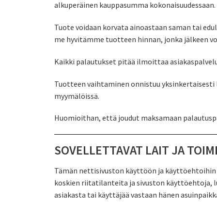
alkuperäinen kauppasumma kokonaisuudessaan.
Tuote voidaan korvata ainoastaan saman tai edul
me hyvitämme tuotteen hinnan, jonka jälkeen v
Kaikki palautukset pitää ilmoittaa asiakaspalve
Tuotteen vaihtaminen onnistuu yksinkertaisesti 
myymälöissä.
Huomioithan, että joudut maksamaan palautuspa
SOVELLETTAVAT LAIT JA TOIM
Tämän nettisivuston käyttöön ja käyttöehtoihin s
koskien riitatilanteita ja sivuston käyttöehtoja
asiakasta tai käyttäjää vastaan hänen asuinpaik