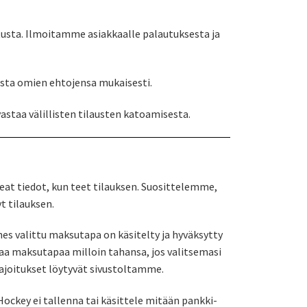
usta. Ilmoitamme asiakkaalle palautuksesta ja
esta omien ehtojensa mukaisesti.
taa välillisten tilausten katoamisesta.
at tiedot, kun teet tilauksen. Suosittelemme,
t tilauksen.
nes valittu maksutapa on käsitelty ja hyväksytty
a maksutapaa milloin tahansa, jos valitsemasi
ajoitukset löytyvät sivustoltamme.
ckey ei tallenna tai käsittele mitään pankki-