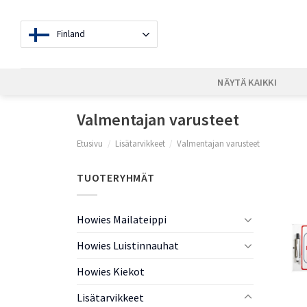
Skip
to
Finland
content
NÄYTÄ KAIKKI
Valmentajan varusteet
Etusivu
/
Lisätarvikkeet
/
Valmentajan varusteet
TUOTERYHMÄT
Howies Mailateippi
Howies Luistinnauhat
Howies Kiekot
Lisätarvikkeet