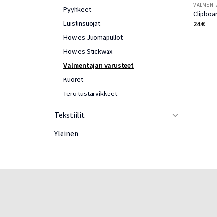
VALMENT
Pyyhkeet
Clipboar
Luistinsuojat
24
€
Howies Juomapullot
Howies Stickwax
Valmentajan varusteet
Kuoret
Teroitustarvikkeet
Tekstiilit
Yleinen