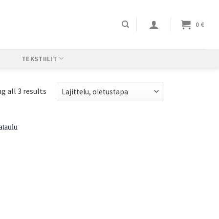
0
€
TEKSTIILIT
 all 3 results
Add to
Wishlist