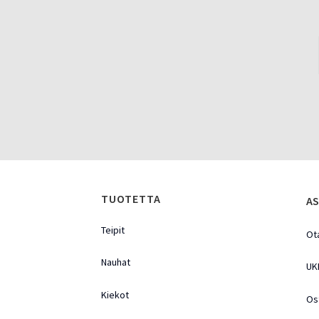
TUOTETTA
AS
Teipit
Ot
Nauhat
UK
Kiekot
Os