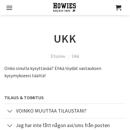
Skip
to
content
UKK
Etusivu
/
Ukk
Onko sinulla kysyttävää? Ehkä löydät vastauksen
kysymykseesi täältä!
TILAUS & TOIMITUS
VOINKO MUUTTAA TILAUSTANI?
Jag har inte fått någon avi/sms från posten