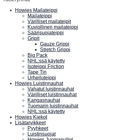
Howies Mailateippi
Mailateippi
Värilliset mailateipit
Kuviollinen mailateippi
Säärisuojateippi
Gripit
Gauze Grippi
Stretch Grippi
Big Pack
NHL:ssä käytetty
Isoteippi Friction
Tape Tin
Urheiluteippi
Howies Luistinnauhat
Vahatut luistinnauhat
Värilliset luistinnauhat
Kangasnauhat
Tuomarin luistinnauhat
NHL:ssä käytetty
Howies Kiekot
Lisätarvikkeet
Pyyhkeet
Luistinsuojat
Howies Juomapullot