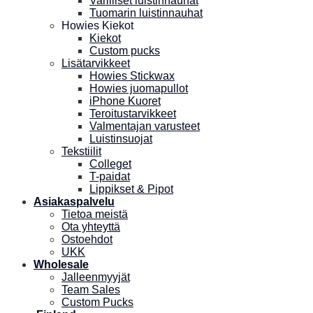
Varilliset luistinnauhat
Tuomarin luistinnauhat
Howies Kiekot
Kiekot
Custom pucks
Lisätarvikkeet
Howies Stickwax
Howies juomapullot
iPhone Kuoret
Teroitustarvikkeet
Valmentajan varusteet
Luistinsuojat
Tekstiilit
Colleget
T-paidat
Lippikset & Pipot
Asiakaspalvelu
Tietoa meistä
Ota yhteyttä
Ostoehdot
UKK
Wholesale
Jalleenmyyjät
Team Sales
Custom Pucks