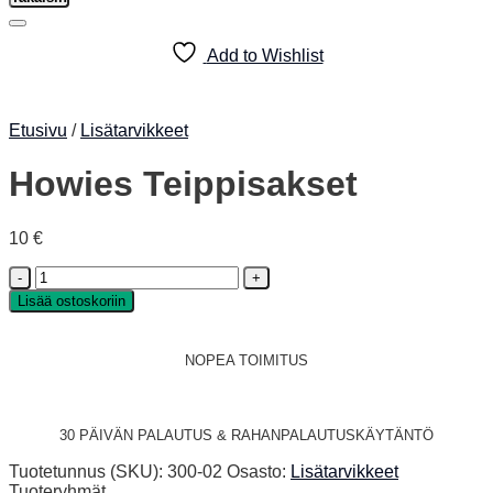
Add to Wishlist
Etusivu
/
Lisätarvikkeet
Howies Teippisakset
10
€
Howies
Teippisakset
Lisää ostoskoriin
määrä
NOPEA TOIMITUS
30 PÄIVÄN PALAUTUS & RAHANPALAUTUSKÄYTÄNTÖ
Tuotetunnus (SKU):
300-02
Osasto:
Lisätarvikkeet
Tuoteryhmät