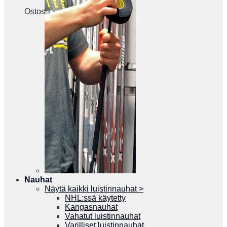
Ostoskori on tyhjä.
Nauhat
Näytä kaikki luistinnauhat >
NHL:ssä käytetty
Kangasnauhat
Vahatut luistinnauhat
Varilliset luistinnauhat