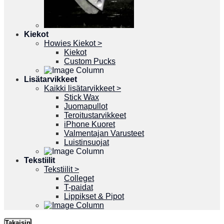
Kiekot
Howies Kiekot >
Kiekot
Custom Pucks
Lisätarvikkeet
Kaikki lisätarvikkeet >
Stick Wax
Juomapullot
Teroitustarvikkeet
iPhone Kuoret
Valmentajan Varusteet
Luistinsuojat
Tekstiilit
Tekstiilit >
Colleget
T-paidat
Lippikset & Pipot
Takaisin