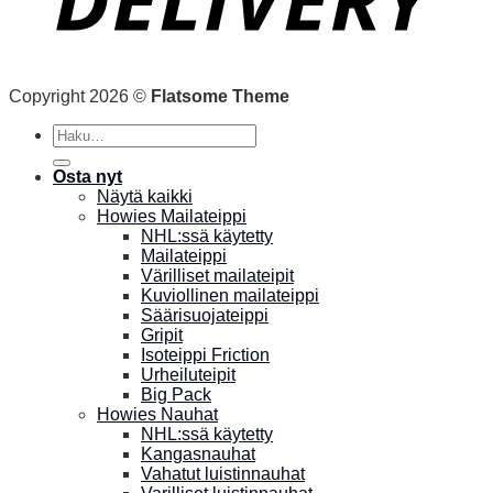
Copyright 2026 ©
Flatsome Theme
Etsi:
Osta nyt
Näytä kaikki
Howies Mailateippi
NHL:ssä käytetty
Mailateippi
Värilliset mailateipit
Kuviollinen mailateippi
Säärisuojateippi
Gripit
Isoteippi Friction
Urheiluteipit
Big Pack
Howies Nauhat
NHL:ssä käytetty
Kangasnauhat
Vahatut luistinnauhat