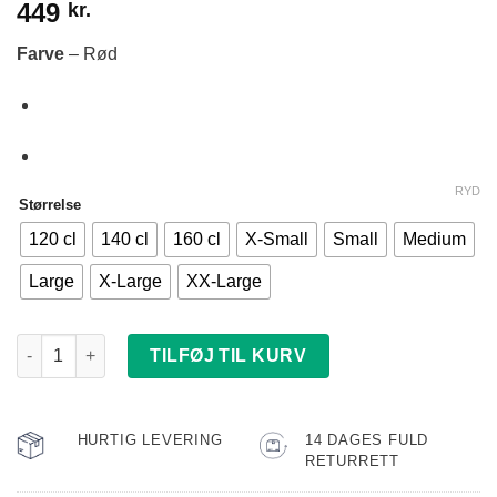
449
kr.
Farve
– Rød
RYD
Størrelse
120 cl
140 cl
160 cl
X-Small
Small
Medium
Large
X-Large
XX-Large
Eat Sleep Hockey Hoodie (Rød) antal
TILFØJ TIL KURV
HURTIG LEVERING
14 DAGES FULD
RETURRETT