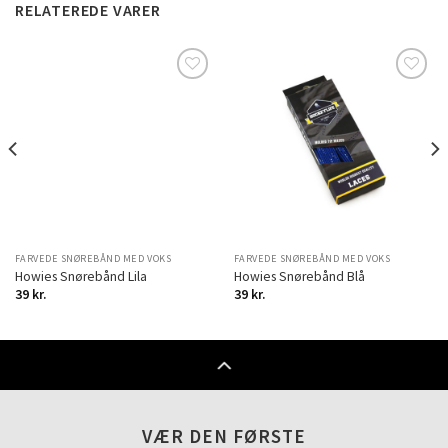
RELATEREDE VARER
Add to
Add to
Wishlist
Wishlist
FARVEDE SNØREBÅND MED VOKS
FARVEDE SNØREBÅND MED VOKS
Howies Snørebånd Lila
Howies Snørebånd Blå
39
kr.
39
kr.
VÆR DEN FØRSTE