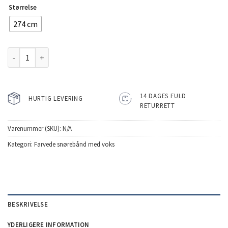
Størrelse
274 cm
Howies Snørebånd Lime antal
14 DAGES FULD
HURTIG LEVERING
RETURRETT
Varenummer (SKU):
N/A
Kategori:
Farvede snørebånd med voks
BESKRIVELSE
YDERLIGERE INFORMATION