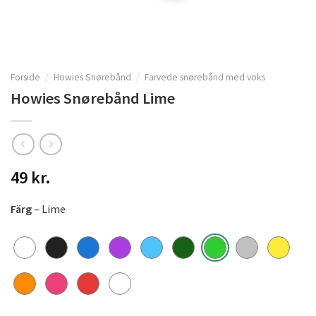
Forside
/
Howies Snørebånd
/
Farvede snørebånd med voks
Howies Snørebånd Lime
49
kr.
Färg
– Lime