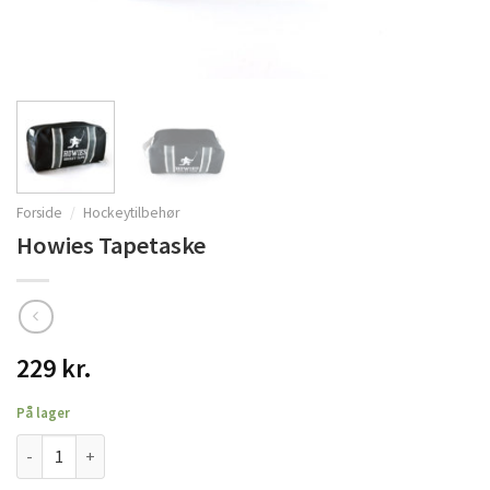
Forside
/
Hockeytilbehør
Howies Tapetaske
229
kr.
På lager
Howies Tapetaske antal