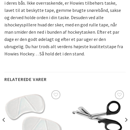
i deres bås. Ikke overraskende, er Howies tilbehørs taske,
lavet til at beskytte tape, gemme brugte snørebånd, sakse
og derved holde orden i din taske. Desuden ved alle
ishockeyspillere hvad der sker, med en god rulle tape, når
man smider den ned i bunden af hockeytasken. Efter et par
dage er den godt ødelagt og efter et par uger er den
ubrugelig. Du har trods alt verdens højeste kvalitetstape fra
Howies Hockey… Så hold det i den stand.
RELATEREDE VARER
Add to
Add to
Wishlist
Wishlist