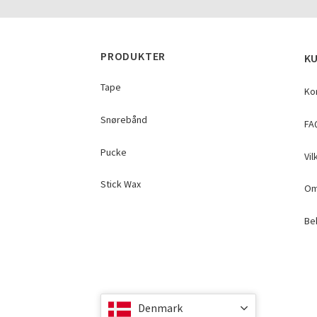
PRODUKTER
K
Tape
Ko
Snørebånd
FA
Pucke
Vil
Stick Wax
Om
Beh
Denmark