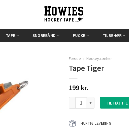
TAPE
SNØREBÅND
PUCKE
TILBEHØR
Forside
/
Hockeytilbehør
Tape Tiger
199
kr.
Add to
Tape Tiger antal
Wishlist
TILFØJ TIL
HURTIG LEVERING