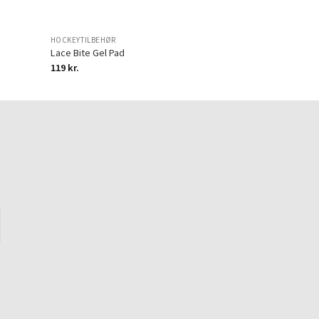
HOCKEYTILBEHØR
HOCKEYTILBEHØR
Lace Bite Gel Pad
Ankle Gel Pad
119
kr.
119
kr.