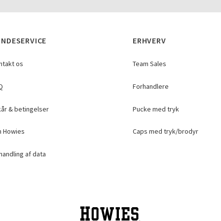
UNDESERVICE
ERHVERV
ntakt os
Team Sales
Q
Forhandlere
kår & betingelser
Pucke med tryk
 Howies
Caps med tryk/brodyr
andling af data