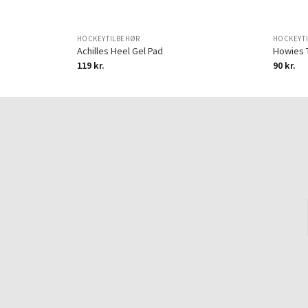
HOCKEYTILBEHØR
HOCKEYT
Achilles Heel Gel Pad
Howies 
119
kr.
90
kr.