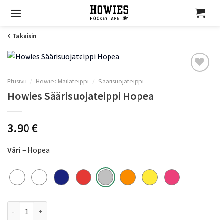
Skip
to
content
Takaisin
Etusivu
/
Howies Mailateippi
/
Säärisuojateippi
Howies Säärisuojateippi Hopea
Add to
Wishlist
3.90
€
Väri
– Hopea
Howies Säärisuojateippi Hopea määrä