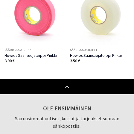
Add to
Add to
Wishlist
Wishlist
SÄÄRISUOJATEIPPI
SÄÄRISUOJATEIPPI
Howies Säärisuojateippi Pinkki
Howies Säärisuojateippi Kirkas
3.90
€
3.50
€
OLE ENSIMMÄINEN
Saa uusimmat uutiset, kutsut ja tarjoukset suoraan
sähköpostiisi.