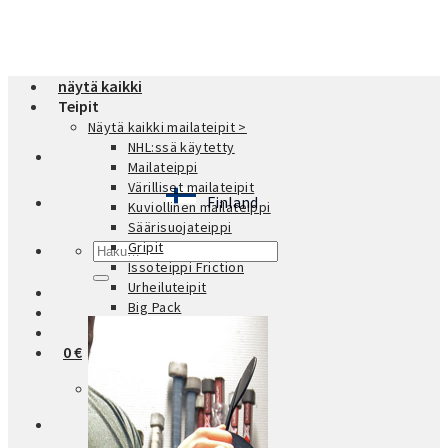
Skip
to
content
näytä kaikki
Teipit
Näytä kaikki mailateipit >
NHL:ssä käytetty
Mailateippi
Värilliset mailateipit
Finland
Kuviollinen mailateippi
Säärisuojateippi
Gripit
Etsi:
Issoteippi Friction
Urheiluteipit
Big Pack
0
€
Ostoskori on tyhjä.