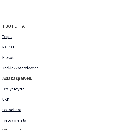
TUOTETTA
Teipit
Nauhat
Kiekot
Jääkiekkotarvikkeet
Asiakaspalvelu
Ota yhteyttä
UKK
Ostoehdot
Tietoa meistä