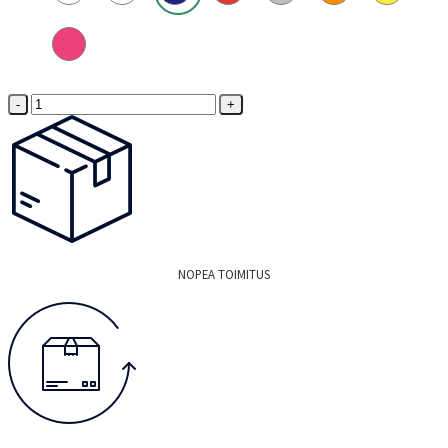
Howies
Säärisuojateippi
Tummansininen
määrä
NOPEA TOIMITUS