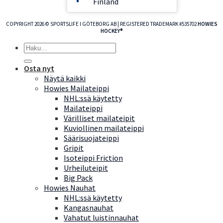
Finland
COPYRIGHT 2026 © SPORTSLIFE I GÖTEBORG AB | REGISTERED TRADEMARK #535702
HOWIES
HOCKEY®
Etsi:
Osta nyt
Näytä kaikki
Howies Mailateippi
NHL:ssä käytetty
Mailateippi
Värilliset mailateipit
Kuviollinen mailateippi
Säärisuojateippi
Gripit
Isoteippi Friction
Urheiluteipit
Big Pack
Howies Nauhat
NHL:ssä käytetty
Kangasnauhat
Vahatut luistinnauhat