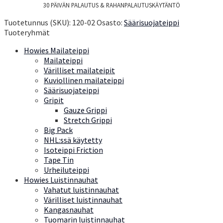
30 PÄIVÄN PALAUTUS & RAHANPALAUTUSKÄYTÄNTÖ
Tuotetunnus (SKU):
120-02
Osasto:
Säärisuojateippi
Tuoteryhmät
Howies Mailateippi
Mailateippi
Värilliset mailateipit
Kuviollinen mailateippi
Säärisuojateippi
Gripit
Gauze Grippi
Stretch Grippi
Big Pack
NHL:ssä käytetty
Isoteippi Friction
Tape Tin
Urheiluteippi
Howies Luistinnauhat
Vahatut luistinnauhat
Värilliset luistinnauhat
Kangasnauhat
Tuomarin luistinnauhat