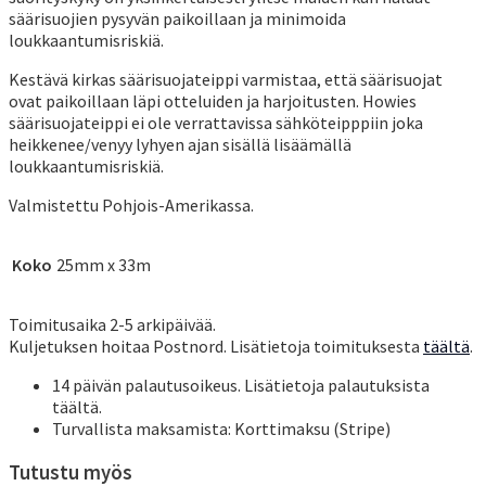
säärisuojien pysyvän paikoillaan ja minimoida
loukkaantumisriskiä.
Kestävä kirkas säärisuojateippi varmistaa, että säärisuojat
ovat paikoillaan läpi otteluiden ja harjoitusten. Howies
säärisuojateippi ei ole verrattavissa sähköteipppiin joka
heikkenee/venyy lyhyen ajan sisällä lisäämällä
loukkaantumisriskiä.
Valmistettu Pohjois-Amerikassa.
Koko
25mm x 33m
Toimitusaika 2-5 arkipäivää.
Kuljetuksen hoitaa Postnord. Lisätietoja toimituksesta
täältä
.
14 päivän palautusoikeus. Lisätietoja palautuksista
täältä.
Turvallista maksamista: Korttimaksu (Stripe)
Tutustu myös