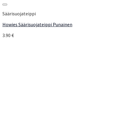
Add to Wishlist
Säärisuojateippi
Howies Säärisuojateippi Punainen
3.90
€