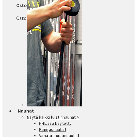
Ostoskori
Ostoskori on tyhjä.
Nauhat
Näytä kaikki luistinnauhat >
NHL:ssä käytetty
Kangasnauhat
Vahatut luistinnauhat