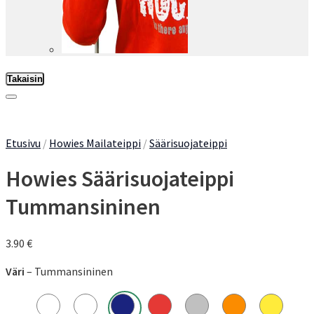
Takaisin
Add to Wishlist
Etusivu
/
Howies Mailateippi
/
Säärisuojateippi
Howies Säärisuojateippi
Tummansininen
3.90
€
Väri
– Tummansininen