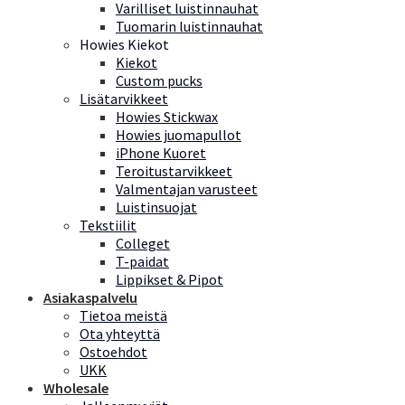
Varilliset luistinnauhat
Tuomarin luistinnauhat
Howies Kiekot
Kiekot
Custom pucks
Lisätarvikkeet
Howies Stickwax
Howies juomapullot
iPhone Kuoret
Teroitustarvikkeet
Valmentajan varusteet
Luistinsuojat
Tekstiilit
Colleget
T-paidat
Lippikset & Pipot
Asiakaspalvelu
Tietoa meistä
Ota yhteyttä
Ostoehdot
UKK
Wholesale