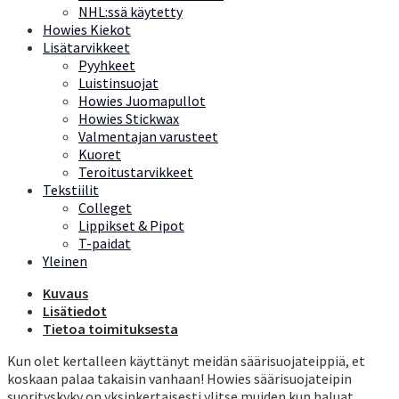
NHL:ssä käytetty
Howies Kiekot
Lisätarvikkeet
Pyyhkeet
Luistinsuojat
Howies Juomapullot
Howies Stickwax
Valmentajan varusteet
Kuoret
Teroitustarvikkeet
Tekstiilit
Colleget
Lippikset & Pipot
T-paidat
Yleinen
Kuvaus
Lisätiedot
Tietoa toimituksesta
Kun olet kertalleen käyttänyt meidän säärisuojateippiä, et
koskaan palaa takaisin vanhaan! Howies säärisuojateipin
suorityskyky on yksinkertaisesti ylitse muiden kun haluat