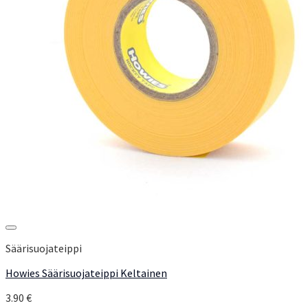
Add to Wishlist
Säärisuojateippi
Howies Säärisuojateippi Keltainen
3.90
€