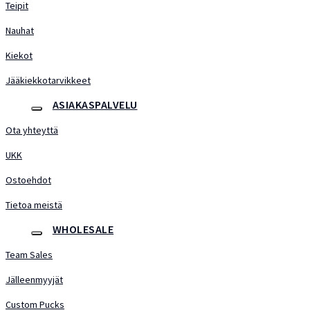
Teipit
Nauhat
Kiekot
Jääkiekkotarvikkeet
ASIAKASPALVELU
Ota yhteyttä
UKK
Ostoehdot
Tietoa meistä
WHOLESALE
Team Sales
Jälleenmyyjät
Custom Pucks