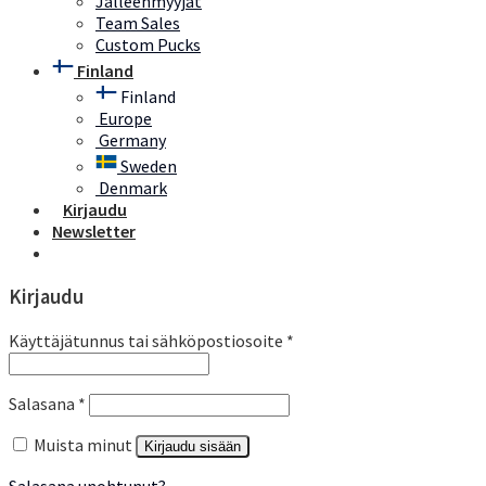
Jalleenmyyjät
Team Sales
Custom Pucks
Finland
Finland
Europe
Germany
Sweden
Denmark
Kirjaudu
Newsletter
Kirjaudu
Käyttäjätunnus tai sähköpostiosoite
*
Salasana
*
Muista minut
Kirjaudu sisään
Salasana unohtunut?