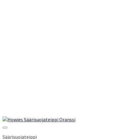
Add to Wishlist
Säärisuojateippi