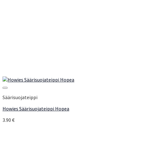
Add to Wishlist
Säärisuojateippi
Howies Säärisuojateippi Hopea
3.90
€